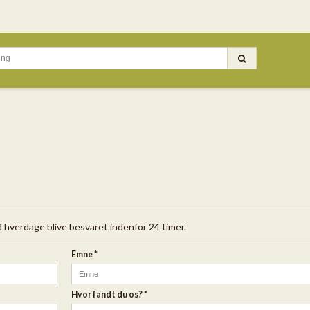
 hverdage blive besvaret indenfor 24 timer.
Emne
*
Hvor fandt du os?
*