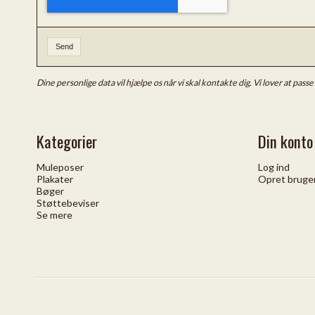
Send
Dine personlige data vil hjælpe os når vi skal kontakte dig. Vi lover at pass
Kategorier
Din konto
Muleposer
Log ind
Plakater
Opret bruge
Bøger
Støttebeviser
Se mere