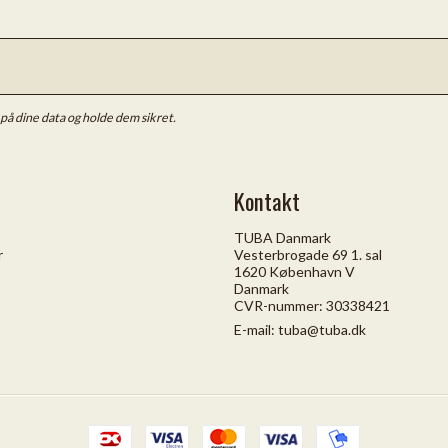
e på dine data og holde dem sikret.
Kontakt
TUBA Danmark
r
Vesterbrogade 69 1. sal
1620 København V
Danmark
CVR-nummer: 30338421
E-mail
:
tuba@tuba.dk