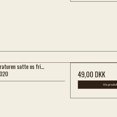
raturen satte os fri...
020
49,00 DKK
Vis produ