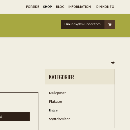
FORSIDE
SHOP
BLOG
INFORMATION
DIN KONTO
Din indkøbskurv er tom
KATEGORIER
Muleposer
Plakater
Bøger
kt
Støttebeviser