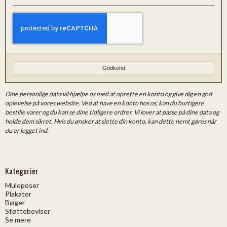
Godkend
Dine personlige data vil hjælpe os med at oprette en konto og give dig en god
oplevelse på vores website. Ved at have en konto hos os, kan du hurtigere
bestille varer og du kan se dine tidligere ordrer. Vi lover at passe på dine data og
holde dem sikret. Hvis du ønsker at slette din konto, kan dette nemt gøres når
du er logget ind.
Kategorier
Muleposer
Plakater
Bøger
Støttebeviser
Se mere