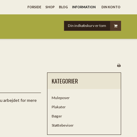
FORSIDE
SHOP
BLOG
INFORMATION
DIN KONTO
Din indkøbskurv er tom
KATEGORIER
Muleposer
du arbejdet for mere
Plakater
Bøger
Støttebeviser